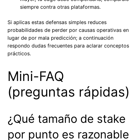
siempre contra otras plataformas.
Si aplicas estas defensas simples reduces
probabilidades de perder por causas operativas en
lugar de por mala predicción; a continuación
respondo dudas frecuentes para aclarar conceptos
prácticos.
Mini-FAQ
(preguntas rápidas)
¿Qué tamaño de stake
por punto es razonable