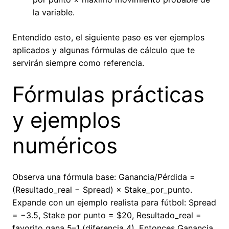
la variable.
Entendido esto, el siguiente paso es ver ejemplos
aplicados y algunas fórmulas de cálculo que te
servirán siempre como referencia.
Fórmulas prácticas
y ejemplos
numéricos
Observa una fórmula base: Ganancia/Pérdida =
(Resultado_real − Spread) × Stake_por_punto.
Expande con un ejemplo realista para fútbol: Spread
= −3.5, Stake por punto = $20, Resultado_real =
favorito gana 5–1 (diferencia 4). Entonces Ganancia