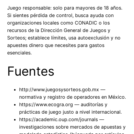
Juego responsable: solo para mayores de 18 años.
Si sientes pérdida de control, busca ayuda con
organizaciones locales como CONADIC o los
recursos de la Dirección General de Juegos y
Sorteos; establece límites, usa autoexclusión y no
apuestes dinero que necesites para gastos
esenciales.
Fuentes
http://www.juegosysorteos.gob.mx —
normativa y registro de operadores en México.
https://www.ecogra.org — auditorías y
prácticas de juego justo a nivel internacional.
https://academic.oup.com/journals —
investigaciones sobre mercados de apuestas y