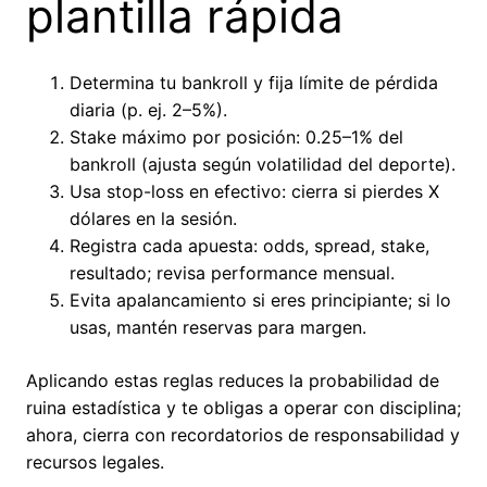
plantilla rápida
Determina tu bankroll y fija límite de pérdida
diaria (p. ej. 2–5%).
Stake máximo por posición: 0.25–1% del
bankroll (ajusta según volatilidad del deporte).
Usa stop-loss en efectivo: cierra si pierdes X
dólares en la sesión.
Registra cada apuesta: odds, spread, stake,
resultado; revisa performance mensual.
Evita apalancamiento si eres principiante; si lo
usas, mantén reservas para margen.
Aplicando estas reglas reduces la probabilidad de
ruina estadística y te obligas a operar con disciplina;
ahora, cierra con recordatorios de responsabilidad y
recursos legales.