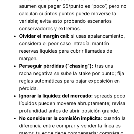
asumen que pagar $5/punto es “poco”, pero no
calculan cuántos puntos puede moverse la
variable; evita esto probando escenarios
conservadores y extremos.
Olvidar el margin call:
si usas apalancamiento,
considera el peor caso intradía; mantén
reservas líquidas para cubrir llamadas de
margen.
Perseguir pérdidas (“chasing”):
tras una
racha negativa se sube la stake por punto; fija
reglas automáticas para bajar exposición en
pérdida.
Ignorar la liquidez del mercado:
spreads poco
líquidos pueden moverse abruptamente; revisa
profundidad antes de abrir posición grande.
No considerar la comisión implícita:
cuando la
diferencia entre comprar y vender la línea es
mayor, tu edge debe compensarla; compáralo