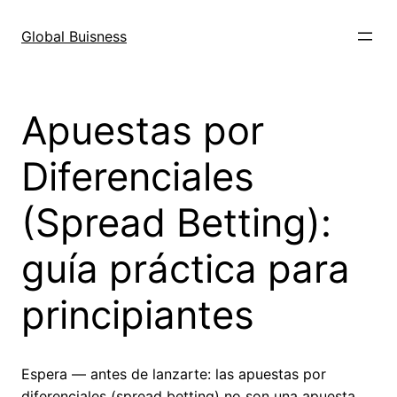
Skip
to
Global Buisness
content
Apuestas por
Diferenciales
(Spread Betting):
guía práctica para
principiantes
Espera — antes de lanzarte: las apuestas por
diferenciales (spread betting) no son una apuesta