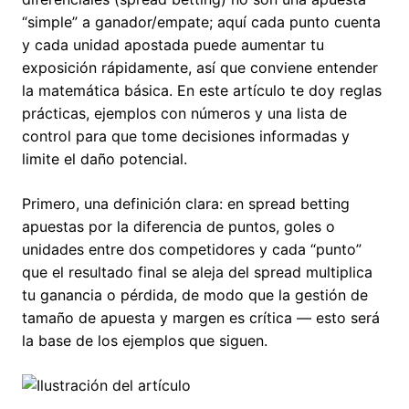
“simple” a ganador/empate; aquí cada punto cuenta
y cada unidad apostada puede aumentar tu
exposición rápidamente, así que conviene entender
la matemática básica. En este artículo te doy reglas
prácticas, ejemplos con números y una lista de
control para que tome decisiones informadas y
limite el daño potencial.
Primero, una definición clara: en spread betting
apuestas por la diferencia de puntos, goles o
unidades entre dos competidores y cada “punto”
que el resultado final se aleja del spread multiplica
tu ganancia o pérdida, de modo que la gestión de
tamaño de apuesta y margen es crítica — esto será
la base de los ejemplos que siguen.