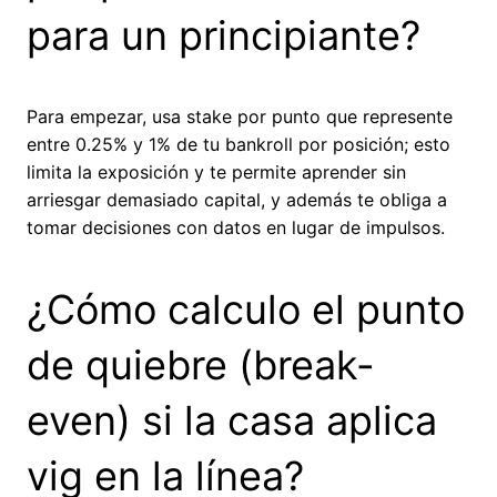
para un principiante?
Para empezar, usa stake por punto que represente
entre 0.25% y 1% de tu bankroll por posición; esto
limita la exposición y te permite aprender sin
arriesgar demasiado capital, y además te obliga a
tomar decisiones con datos en lugar de impulsos.
¿Cómo calculo el punto
de quiebre (break-
even) si la casa aplica
vig en la línea?