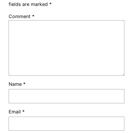
fields are marked
*
Comment
*
Name
*
Email
*