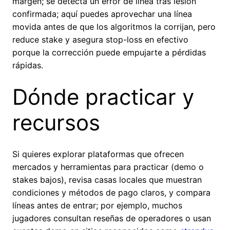
margen; se detecta un error de línea tras lesión
confirmada; aquí puedes aprovechar una línea
movida antes de que los algoritmos la corrijan, pero
reduce stake y asegura stop-loss en efectivo
porque la corrección puede empujarte a pérdidas
rápidas.
Dónde practicar y
recursos
Si quieres explorar plataformas que ofrecen
mercados y herramientas para practicar (demo o
stakes bajos), revisa casas locales que muestran
condiciones y métodos de pago claros, y compara
líneas antes de entrar; por ejemplo, muchos
jugadores consultan reseñas de operadores o usan