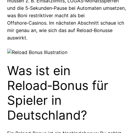
müssen z. B. Einsatzlimits, LUGAS‑Monatssperren
und die 5‑Sekunden‑Pause bei Automaten umsetzen,
was Boni restriktiver macht als bei
Offshore‑Casinos. Im nächsten Abschnitt schaue ich
mir genau an, wie sich das auf Reload‑Bonusse
auswirkt.
Was ist ein
Reload‑Bonus für
Spieler in
Deutschland?