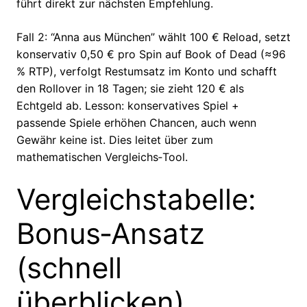
führt direkt zur nächsten Empfehlung.
Fall 2: “Anna aus München” wählt 100 € Reload, setzt
konservativ 0,50 € pro Spin auf Book of Dead (≈96
% RTP), verfolgt Restumsatz im Konto und schafft
den Rollover in 18 Tagen; sie zieht 120 € als
Echtgeld ab. Lesson: konservatives Spiel +
passende Spiele erhöhen Chancen, auch wenn
Gewähr keine ist. Dies leitet über zum
mathematischen Vergleichs‑Tool.
Vergleichstabelle:
Bonus‑Ansatz
(schnell
überblicken)