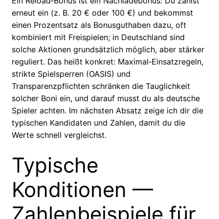
Ein Reload‑Bonus ist ein Nachladebonus: Du zahlst
erneut ein (z. B. 20 € oder 100 €) und bekommst
einen Prozentsatz als Bonusguthaben dazu, oft
kombiniert mit Freispielen; in Deutschland sind
solche Aktionen grundsätzlich möglich, aber stärker
reguliert. Das heißt konkret: Maximal‑Einsatzregeln,
strikte Spielsperren (OASIS) und
Transparenzpflichten schränken die Tauglichkeit
solcher Boni ein, und darauf musst du als deutsche
Spieler achten. Im nächsten Absatz zeige ich dir die
typischen Kandidaten und Zahlen, damit du die
Werte schnell vergleichst.
Typische
Konditionen —
Zahlenbeispiele für