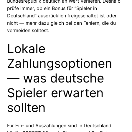
Bundesrepublik deutlich an Wert verlieren. Deshalb
prüfe immer, ob ein Bonus für “Spieler in
Deutschland” ausdrücklich freigeschaltet ist oder
nicht — mehr dazu gleich bei den Fehlern, die du
vermeiden solltest.
Lokale
Zahlungsoptionen
— was deutsche
Spieler erwarten
sollten
Für Ein- und Auszahlungen sind in Deutschland