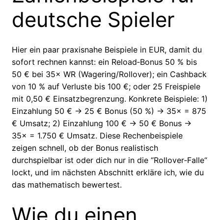
deutsche Spieler
Hier ein paar praxisnahe Beispiele in EUR, damit du
sofort rechnen kannst: ein Reload‑Bonus 50 % bis
50 € bei 35× WR (Wagering/Rollover); ein Cashback
von 10 % auf Verluste bis 100 €; oder 25 Freispiele
mit 0,50 € Einsatzbegrenzung. Konkrete Beispiele: 1)
Einzahlung 50 € → 25 € Bonus (50 %) → 35× = 875
€ Umsatz; 2) Einzahlung 100 € → 50 € Bonus →
35× = 1.750 € Umsatz. Diese Rechenbeispiele
zeigen schnell, ob der Bonus realistisch
durchspielbar ist oder dich nur in die “Rollover‑Falle“
lockt, und im nächsten Abschnitt erkläre ich, wie du
das mathematisch bewertest.
Wie du einen