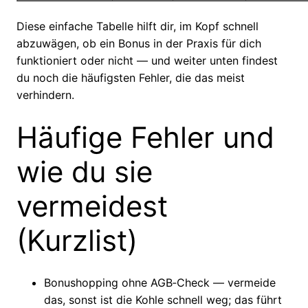
Diese einfache Tabelle hilft dir, im Kopf schnell
abzuwägen, ob ein Bonus in der Praxis für dich
funktioniert oder nicht — und weiter unten findest
du noch die häufigsten Fehler, die das meist
verhindern.
Häufige Fehler und
wie du sie
vermeidest
(Kurzlist)
Bonushopping ohne AGB‑Check — vermeide
das, sonst ist die Kohle schnell weg; das führt