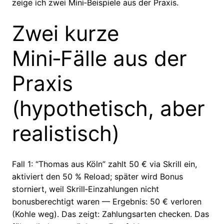
zeige ich zwei Mini‑Beispiele aus der Praxis.
Zwei kurze
Mini‑Fälle aus der
Praxis
(hypothetisch, aber
realistisch)
Fall 1: “Thomas aus Köln” zahlt 50 € via Skrill ein,
aktiviert den 50 % Reload; später wird Bonus
storniert, weil Skrill‑Einzahlungen nicht
bonusberechtigt waren — Ergebnis: 50 € verloren
(Kohle weg). Das zeigt: Zahlungsarten checken. Das