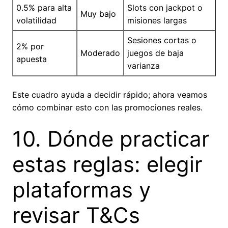
0.5% para alta
Slots con jackpot o
Muy bajo
volatilidad
misiones largas
Sesiones cortas o
2% por
Moderado
juegos de baja
apuesta
varianza
Este cuadro ayuda a decidir rápido; ahora veamos
cómo combinar esto con las promociones reales.
10. Dónde practicar
estas reglas: elegir
plataformas y
revisar T&Cs