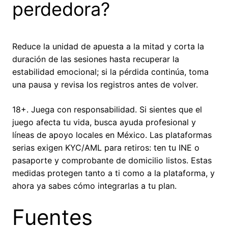
perdedora?
Reduce la unidad de apuesta a la mitad y corta la
duración de las sesiones hasta recuperar la
estabilidad emocional; si la pérdida continúa, toma
una pausa y revisa los registros antes de volver.
18+. Juega con responsabilidad. Si sientes que el
juego afecta tu vida, busca ayuda profesional y
líneas de apoyo locales en México. Las plataformas
serias exigen KYC/AML para retiros: ten tu INE o
pasaporte y comprobante de domicilio listos. Estas
medidas protegen tanto a ti como a la plataforma, y
ahora ya sabes cómo integrarlas a tu plan.
Fuentes