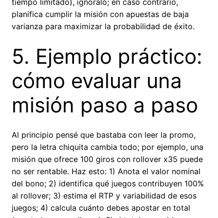
tiempo limitado), ignóralo; en caso contrario,
planifica cumplir la misión con apuestas de baja
varianza para maximizar la probabilidad de éxito.
5. Ejemplo práctico:
cómo evaluar una
misión paso a paso
Al principio pensé que bastaba con leer la promo,
pero la letra chiquita cambia todo; por ejemplo, una
misión que ofrece 100 giros con rollover x35 puede
no ser rentable. Haz esto: 1) Anota el valor nominal
del bono; 2) identifica qué juegos contribuyen 100%
al rollover; 3) estima el RTP y variabilidad de esos
juegos; 4) calcula cuánto debes apostar en total