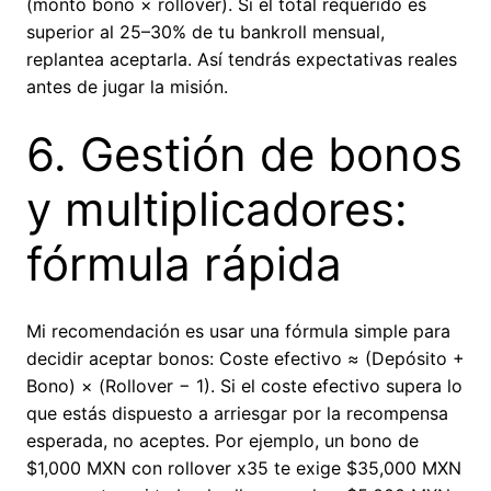
(monto bono × rollover). Si el total requerido es
superior al 25–30% de tu bankroll mensual,
replantea aceptarla. Así tendrás expectativas reales
antes de jugar la misión.
6. Gestión de bonos
y multiplicadores:
fórmula rápida
Mi recomendación es usar una fórmula simple para
decidir aceptar bonos: Coste efectivo ≈ (Depósito +
Bono) × (Rollover − 1). Si el coste efectivo supera lo
que estás dispuesto a arriesgar por la recompensa
esperada, no aceptes. Por ejemplo, un bono de
$1,000 MXN con rollover x35 te exige $35,000 MXN