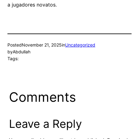
a jugadores novatos.
Posted
November 21, 2025
in
Uncategorized
by
Abdullah
Tags:
Comments
Leave a Reply