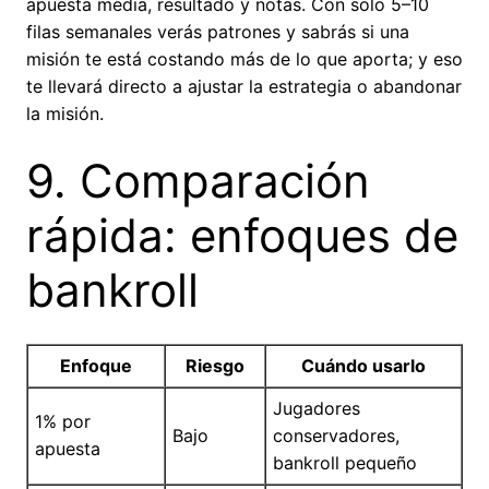
apuesta media, resultado y notas. Con solo 5–10
filas semanales verás patrones y sabrás si una
misión te está costando más de lo que aporta; y eso
te llevará directo a ajustar la estrategia o abandonar
la misión.
9. Comparación
rápida: enfoques de
bankroll
Enfoque
Riesgo
Cuándo usarlo
Jugadores
1% por
Bajo
conservadores,
apuesta
bankroll pequeño