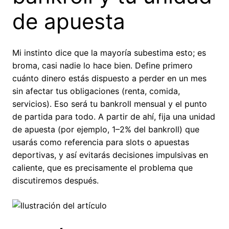
de apuesta
Mi instinto dice que la mayoría subestima esto; es
broma, casi nadie lo hace bien. Define primero
cuánto dinero estás dispuesto a perder en un mes
sin afectar tus obligaciones (renta, comida,
servicios). Eso será tu bankroll mensual y el punto
de partida para todo. A partir de ahí, fija una unidad
de apuesta (por ejemplo, 1–2% del bankroll) que
usarás como referencia para slots o apuestas
deportivas, y así evitarás decisiones impulsivas en
caliente, que es precisamente el problema que
discutiremos después.