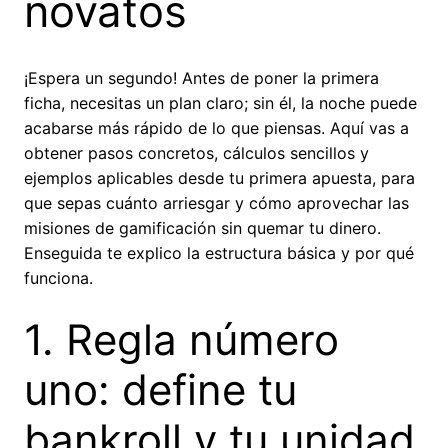
novatos
¡Espera un segundo! Antes de poner la primera
ficha, necesitas un plan claro; sin él, la noche puede
acabarse más rápido de lo que piensas. Aquí vas a
obtener pasos concretos, cálculos sencillos y
ejemplos aplicables desde tu primera apuesta, para
que sepas cuánto arriesgar y cómo aprovechar las
misiones de gamificación sin quemar tu dinero.
Enseguida te explico la estructura básica y por qué
funciona.
1. Regla número
uno: define tu
bankroll y tu unidad