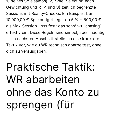
% deines Spielsaldos), 2) Spiel‑Selektion nach
Gewichtung und RTP, und 3) zeitlich begrenzte
Sessions mit Reality‑Checks. Ein Beispiel: bei
10.000,00 € Spielbudget legst du 5 % = 500,00 €
als Max‑Session‑Loss fest; das schränkt “chasing”
effektiv ein. Diese Regeln sind simpel, aber mächtig
— im nächsten Abschnitt stelle ich eine konkrete
Taktik vor, wie du WR technisch abarbeitest, ohne
dich zu verausgaben.
Praktische Taktik:
WR abarbeiten
ohne das Konto zu
sprengen (für