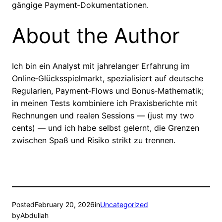
gängige Payment‑Dokumentationen.
About the Author
Ich bin ein Analyst mit jahrelanger Erfahrung im
Online‑Glücksspielmarkt, spezialisiert auf deutsche
Regularien, Payment‑Flows und Bonus‑Mathematik;
in meinen Tests kombiniere ich Praxisberichte mit
Rechnungen und realen Sessions — (just my two
cents) — und ich habe selbst gelernt, die Grenzen
zwischen Spaß und Risiko strikt zu trennen.
Posted
February 20, 2026
in
Uncategorized
by
Abdullah