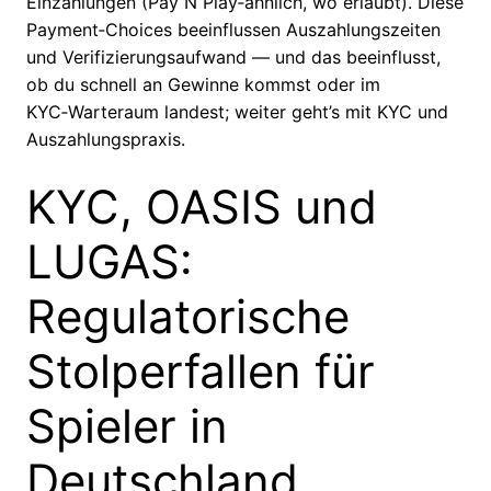
Einzahlungen (Pay N Play‑ähnlich, wo erlaubt). Diese
Payment‑Choices beeinflussen Auszahlungszeiten
und Verifizierungsaufwand — und das beeinflusst,
ob du schnell an Gewinne kommst oder im
KYC‑Warteraum landest; weiter geht’s mit KYC und
Auszahlungspraxis.
KYC, OASIS und
LUGAS:
Regulatorische
Stolperfallen für
Spieler in
Deutschland