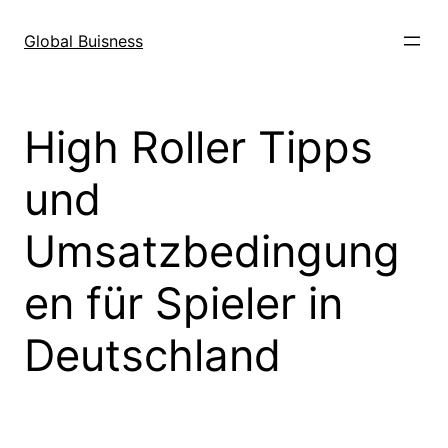
Skip
to
Global Buisness
content
High Roller Tipps
und
Umsatzbedingung
en für Spieler in
Deutschland