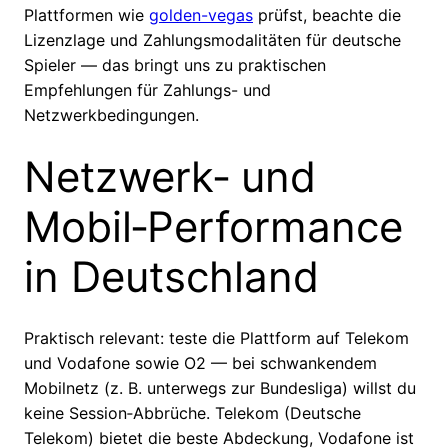
Plattformen wie
golden-vegas
prüfst, beachte die
Lizenzlage und Zahlungsmodalitäten für deutsche
Spieler — das bringt uns zu praktischen
Empfehlungen für Zahlungs- und
Netzwerkbedingungen.
Netzwerk‑ und
Mobil‑Performance
in Deutschland
Praktisch relevant: teste die Plattform auf Telekom
und Vodafone sowie O2 — bei schwankendem
Mobilnetz (z. B. unterwegs zur Bundesliga) willst du
keine Session‑Abbrüche. Telekom (Deutsche
Telekom) bietet die beste Abdeckung, Vodafone ist