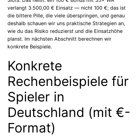
Slots. Das heißt: ein 100 € Bonus mit 35× WR
verlangt 3.500,00 € Einsatz — nicht 100 €; das ist
die bittere Pille, die viele überspringen, und genau
deshalb schauen wir uns praktische Strategien an,
wie du das Risiko reduzierst und die Einsatzhöhe
planst. Im nächsten Abschnitt berechnen wir
konkrete Beispiele.
Konkrete
Rechenbeispiele für
Spieler in
Deutschland (mit €-
Format)