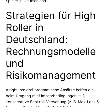
Strategien für High
Roller in
Deutschland:
Rechnungsmodelle
und
Risikomanagement
Alright, so: drei pragmatische Ansätze helfen dir
beim Umgang mit Umsatzbedingungen — 1)
konservative Bankroll‑Verwaltung (z. B. Max‑Loss 5