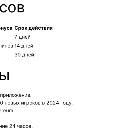
сов
онуса
Срок действия
7 дней
пинов
14 дней
30 дней
ры
 приложение.
0 новых игроков в 2024 году.
ereum.
ие 24 часов.