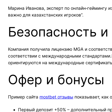
Марина Иванова, эксперт по онлайн‑геймингу и
важно для казахстанских игроков”.
Безопасность и
Компания получила лицензию MGA и соответств
соответствии с международными стандартами.В 
ориентируются на международные сертификаты
Офер и бонусы
Пример сайта
mostbet отзывы
показывает, как 
Первый депозит +50% – дополнительный пр