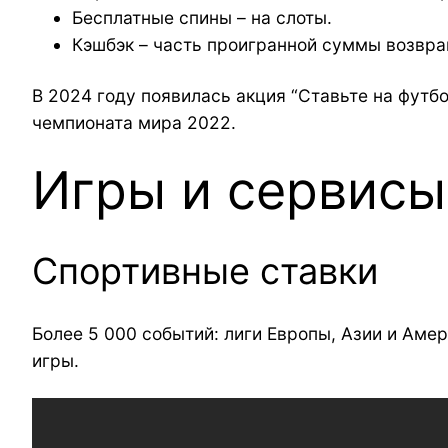
Бесплатные спины – на слоты.
Кэшбэк – часть проигранной суммы возвра
В 2024 году появилась акция “Ставьте на футбо
чемпионата мира 2022.
Игры и сервисы
Спортивные ставки
Более 5 000 событий: лиги Европы, Азии и Аме
игры.