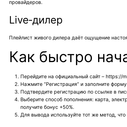
провайдеров.
Live‑дилер
Плейлист живого дилера даёт ощущение настоя
Как быстро нач
Перейдите на официальный сайт – https://mo
Нажмите “Регистрация” и заполните форму:
Подтвердите регистрацию по ссылке в пис
Выберите способ пополнения: карта, элек
получите бонус +50%.
Для вывода используйте тот же метод, что