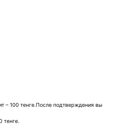
ит – 100 тенге.После подтверждения вы
 тенге.