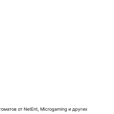
оматов от NetEnt, Microgaming и других