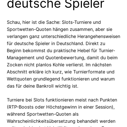
deutsche Spieler
Schau, hier ist die Sache: Slots-Turniere und
Sportwetten-Quoten hängen zusammen, aber sie
verlangen ganz unterschiedliche Herangehensweisen
für deutsche Spieler in Deutschland. Direkt zu
Beginn bekommst du praktische Hebel für Turnier-
Management und Quotenbewertung, damit du beim
Zocken nicht planlos Kohle verlierst. Im nächsten
Abschnitt erkläre ich kurz, wie Turnierformate und
Wettquoten grundlegend funktionieren und warum
das für deine Bankroll wichtig ist.
Turniere bei Slots funktionieren meist nach Punkten
(RTP-Boosts oder Höchstgewinn in einer Session),
während Sportwetten-Quoten als
Wahrscheinlichkeitsübersetzung behandelt werden