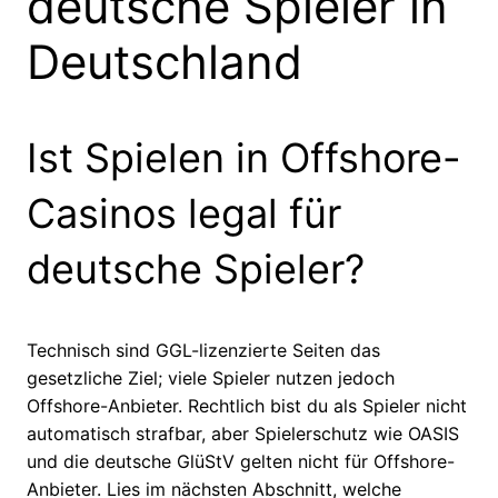
deutsche Spieler in
Deutschland
Ist Spielen in Offshore-
Casinos legal für
deutsche Spieler?
Technisch sind GGL-lizenzierte Seiten das
gesetzliche Ziel; viele Spieler nutzen jedoch
Offshore-Anbieter. Rechtlich bist du als Spieler nicht
automatisch strafbar, aber Spielerschutz wie OASIS
und die deutsche GlüStV gelten nicht für Offshore-
Anbieter. Lies im nächsten Abschnitt, welche