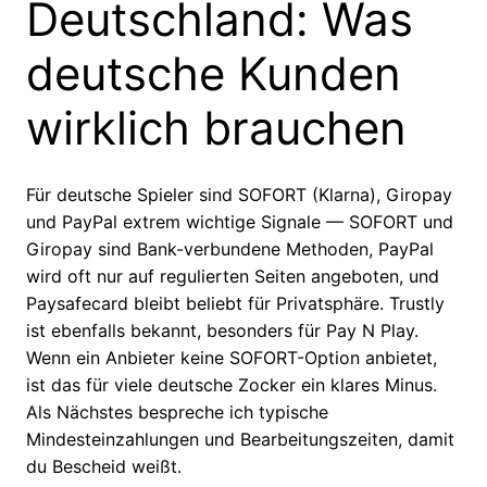
Deutschland: Was
deutsche Kunden
wirklich brauchen
Für deutsche Spieler sind SOFORT (Klarna), Giropay
und PayPal extrem wichtige Signale — SOFORT und
Giropay sind Bank-verbundene Methoden, PayPal
wird oft nur auf regulierten Seiten angeboten, und
Paysafecard bleibt beliebt für Privatsphäre. Trustly
ist ebenfalls bekannt, besonders für Pay N Play.
Wenn ein Anbieter keine SOFORT-Option anbietet,
ist das für viele deutsche Zocker ein klares Minus.
Als Nächstes bespreche ich typische
Mindesteinzahlungen und Bearbeitungszeiten, damit
du Bescheid weißt.