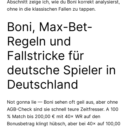
Abschnitt zeige ich, wie du Boni korrekt analysierst,
ohne in die klassischen Fallen zu tappen.
Boni, Max-Bet-
Regeln und
Fallstricke für
deutsche Spieler in
Deutschland
Not gonna lie — Boni sehen oft geil aus, aber ohne
AGB-Check sind sie schnell teure Zeitfresser. A 100
% Match bis 200,00 € mit 40× WR auf den
Bonusbetrag klingt hübsch, aber bei 40× auf 100,00