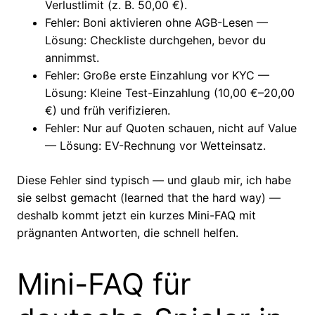
Verlustlimit (z. B. 50,00 €).
Fehler: Boni aktivieren ohne AGB-Lesen —
Lösung: Checkliste durchgehen, bevor du
annimmst.
Fehler: Große erste Einzahlung vor KYC —
Lösung: Kleine Test-Einzahlung (10,00 €–20,00
€) und früh verifizieren.
Fehler: Nur auf Quoten schauen, nicht auf Value
— Lösung: EV-Rechnung vor Wetteinsatz.
Diese Fehler sind typisch — und glaub mir, ich habe
sie selbst gemacht (learned that the hard way) —
deshalb kommt jetzt ein kurzes Mini-FAQ mit
prägnanten Antworten, die schnell helfen.
Mini-FAQ für