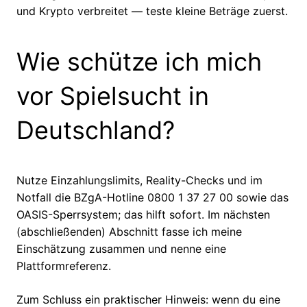
und Krypto verbreitet — teste kleine Beträge zuerst.
Wie schütze ich mich
vor Spielsucht in
Deutschland?
Nutze Einzahlungslimits, Reality-Checks und im
Notfall die BZgA-Hotline 0800 1 37 27 00 sowie das
OASIS-Sperrsystem; das hilft sofort. Im nächsten
(abschließenden) Abschnitt fasse ich meine
Einschätzung zusammen und nenne eine
Plattformreferenz.
Zum Schluss ein praktischer Hinweis: wenn du eine