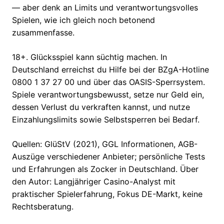
— aber denk an Limits und verantwortungsvolles
Spielen, wie ich gleich noch betonend
zusammenfasse.
18+. Glücksspiel kann süchtig machen. In
Deutschland erreichst du Hilfe bei der BZgA-Hotline
0800 1 37 27 00 und über das OASIS-Sperrsystem.
Spiele verantwortungsbewusst, setze nur Geld ein,
dessen Verlust du verkraften kannst, und nutze
Einzahlungslimits sowie Selbstsperren bei Bedarf.
Quellen: GlüStV (2021), GGL Informationen, AGB-
Auszüge verschiedener Anbieter; persönliche Tests
und Erfahrungen als Zocker in Deutschland. Über
den Autor: Langjähriger Casino-Analyst mit
praktischer Spielerfahrung, Fokus DE-Markt, keine
Rechtsberatung.