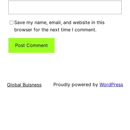
Save my name, email, and website in this
browser for the next time I comment.
Proudly powered by
WordPress
Global Buisness