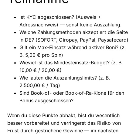
Ist KYC abgeschlossen? (Ausweis +
Adressnachweis) — sonst keine Auszahlung.
Welche Zahlungsmethoden akzeptiert die Seite
in DE? (SOFORT, Giropay, PayPal, Paysafecard)
Gilt ein Max-Einsatz während aktiver Boni? (z.
B. 5,00 € pro Spin)
Wieviel ist das Mindesteinsatz-Budget? (z. B.
10,00 € / 20,00 €)
Wie lauten die Auszahlungslimits? (z. B.
2.500,00 € / Tag)
Sind Book-of- oder Book-of-Ra‑Klone für den
Bonus ausgeschlossen?
Wenn du diese Punkte abhakt, bist du wesentlich
besser vorbereitet und verringerst das Risiko von
Frust durch gestrichene Gewinne — im nächsten