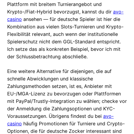
Plattform mit breitem Turnierangebot und
Krypto-/Fiat-Hybrid bevorzugst, kannst du dir
avo-
casino
ansehen — für deutsche Spieler ist hier die
Kombination aus vielen Slots-Turnieren und Krypto-
Flexibilität relevant, auch wenn der institutionelle
Spielerschutz nicht dem GGL-Standard entspricht.
Ich setze das als konkreten Beispiel, bevor ich mit
der Schlussbetrachtung abschließe.
Eine weitere Alternative für diejenigen, die auf
schnelle Abwicklungen und klassische
Zahlungsmethoden setzen, ist es, Anbieter mit
EU-/MGA-Lizenz zu bevorzugen oder Plattformen
mit PayPal/Trustly-Integration zu wählen; checke vor
der Anmeldung die Zahlungsoptionen und KYC-
Voraussetzungen. Übrigens findest du bei
avo-
casino
häufig Promotionen für Turniere und Crypto-
Optionen, die für deutsche Zocker interessant sind